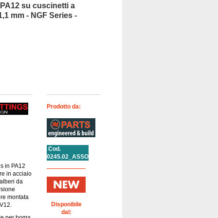
 PA12 su cuscinetti a
11,1 mm - NGF Series -
Prodotto da:
Cod.
0245.02_ASSO
gs in PA12
re in acciaio
alberi da
rsione
ere montata
Disponibile
 V12.
dal:
ore per boma