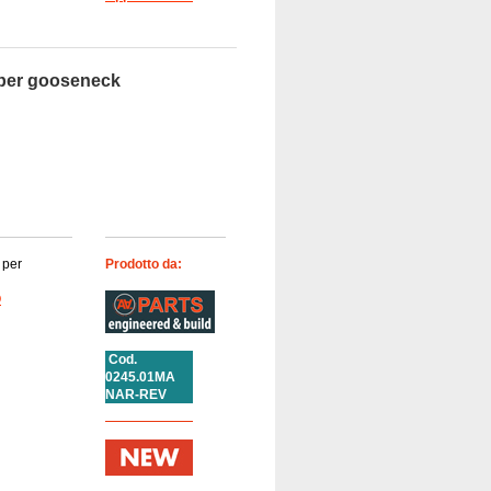
 per gooseneck
 per
Prodotto da:
O
Cod.
0245.01MA
NAR-REV