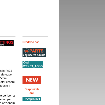
Prodotto da:
Cod.
0245.03_ASSO
gs in PA12
 sfere, per
 45mm.
poter essere
teus o il
Disponibile
dal:
ore per boma
25/apr/2021
riori per
 opzionali).