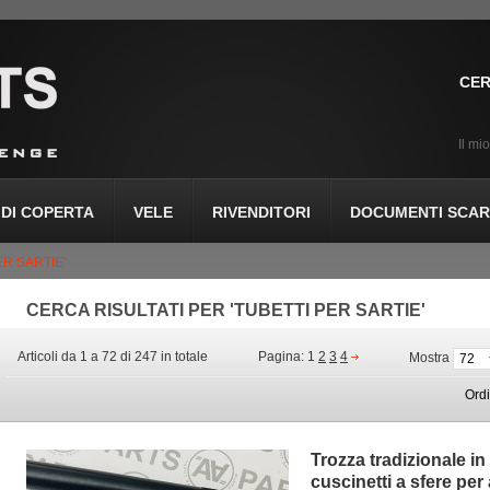
CER
Il mi
DI COPERTA
VELE
RIVENDITORI
DOCUMENTI SCARI
ER SARTIE'
CERCA RISULTATI PER 'TUBETTI PER SARTIE'
Articoli da 1 a 72 di 247 in totale
Pagina:
1
2
3
4
Mostra
Ord
Trozza tradizionale i
cuscinetti a sfere per