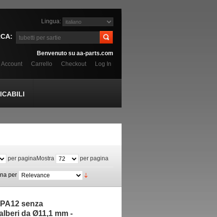
Lingua:
CA:
Benvenuto su aa-parts.com
o Account
Carrello
Checkout
Log In
CABILI
per pagina
Mostra
per pagina
ina per
n PA12 senza
 alberi da Ø11,1 mm -