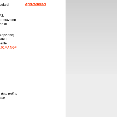
Approfondisci
ogia di
A2.
generazione
ri di
n opzione)
are il
mente
5.01MA NGF
 data ordine
date