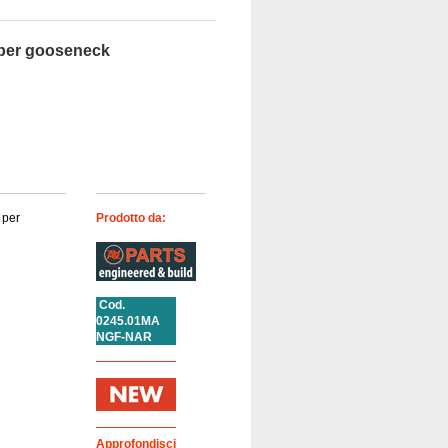
 per gooseneck
 per
Prodotto da:
Cod.
0245.01MA
NGF-NAR
Approfondisci