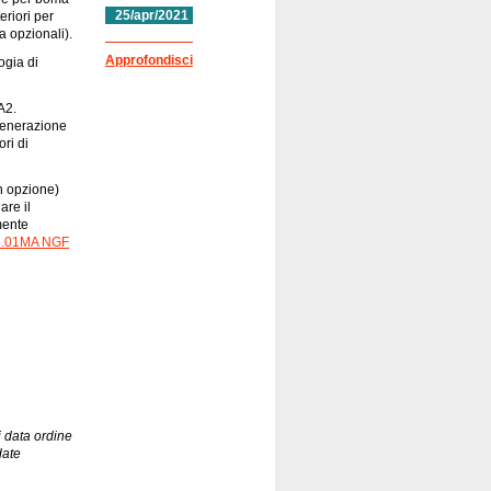
25/apr/2021
riori per
 opzionali).
Approfondisci
ogia di
A2.
generazione
ri di
n opzione)
are il
mente
5.01MA NGF
 data ordine
date