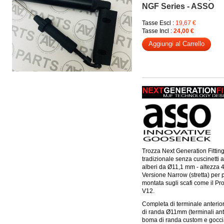
NGF Series - ASSO
Tasse Escl :
19,67 €
Tasse Incl :
24,00 €
Aggiungi al Carrello
Trozza Next Generation Fittin
tradizionale senza cuscinetti a
alberi da Ø11,1 mm - altezza
Versione Narrow (stretta) per 
montata sugli scafi come il Pro
V12.
Completa di terminale anteri
di randa Ø11mm (terminali ante
boma di randa custom e goccia