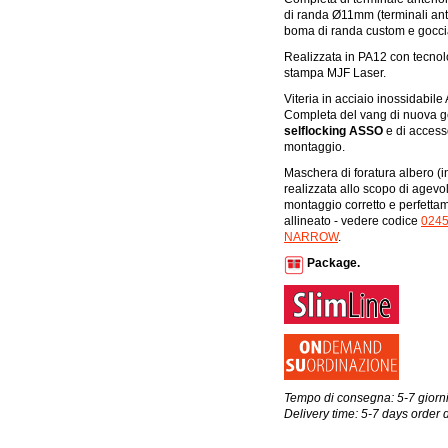
di randa Ø11mm (terminali ante
boma di randa custom e goccia
Realizzata in PA12 con tecnol
stampa MJF Laser.
Viteria in acciaio inossidabile 
Completa del vang di nuova 
selflocking ASSO
e di accesso
montaggio.
Maschera di foratura albero (i
realizzata allo scopo di agevol
montaggio corretto e perfetta
allineato - vedere codice
024
NARROW
.
Package.
Tempo di consegna: 5-7 giorni
Delivery time: 5-7 days order 