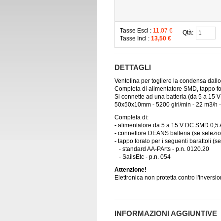
Tasse Escl :
11,07 €
Qtà:
Tasse Incl :
13,50 €
DETTAGLI
Ventolina per togliere la condensa dallo
Completa di alimentatore SMD, tappo fo
Si connette ad una batteria (da 5 a 15 
50x50x10mm -
5200 giri/min - 22 m
3
/h
Completa di:
- alimentatore da 5 a 15 V DC SMD 0,5 
- connettore DEANS batteria (se selezi
- tappo forato per i seguenti barattoli (s
- standard AA-PArts - p.n. 0120.20
- SailsEtc - p.n. 054
Attenzione!
Elettronica non protetta contro l'inversio
INFORMAZIONI AGGIUNTIVE