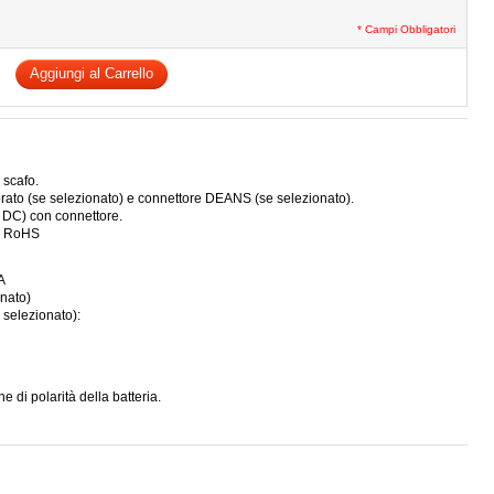
* Campi Obbligatori
Aggiungi al Carrello
 scafo.
rato (se selezionato) e connettore DEANS (se selezionato).
V DC) con connettore.
 - RoHS
A
onato)
e selezionato):
ne di polarità della batteria.