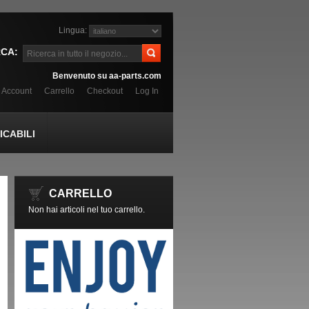
Lingua:
CA:
Benvenuto su aa-parts.com
o Account
Carrello
Checkout
Log In
CABILI
CARRELLO
Non hai articoli nel tuo carrello.