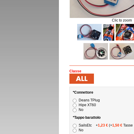
Clic to zoom
Classe
*
Connettore
Deans TPlug
Hipe XT60
No
*
Tappo barattolo
SailsEtc
+
1,23 €
(+
1,50 €
Tasse I
No