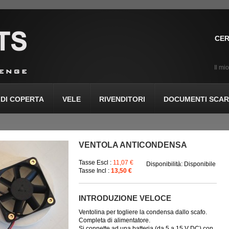
CER
Il mi
DI COPERTA
VELE
RIVENDITORI
DOCUMENTI SCARI
VENTOLA ANTICONDENSA
Tasse Escl :
11,07 €
Disponibilità:
Disponibile
Tasse Incl :
13,50 €
INTRODUZIONE VELOCE
Ventolina per togliere la condensa dallo scafo.
Completa di alimentatore.
Si connette ad una batteria (da 5 a 15 V DC) con