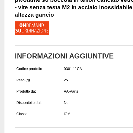
-
vite senza testa M2 in acciaio inossidabil
altezza gancio
INFORMAZIONI AGGIUNTIVE
Codice prodotto
0301.11CA
Peso (g)
25
Prodotto da:
AA-Parts
Disponibile dal:
No
Classe
IOM