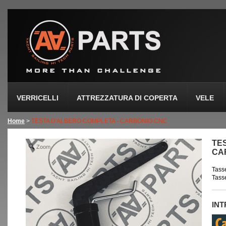
VERRICELLI
ATTREZZATURA DI COPERTA
VELE
Home
>
TESTA D'ALBERO COMPLETA - CARBONIO CNC
TE
Zoom
CA
Tasse
Tasse
IN