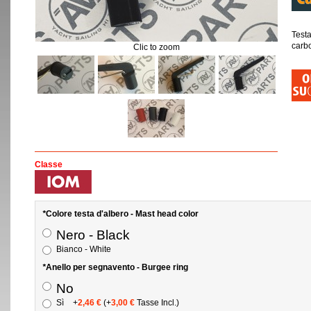
Testa
carb
Clic to zoom
Classe
*
Colore testa d'albero - Mast head color
Nero - Black
Bianco - White
*
Anello per segnavento - Burgee ring
No
Sì
+
2,46 €
(+
3,00 €
Tasse Incl.)