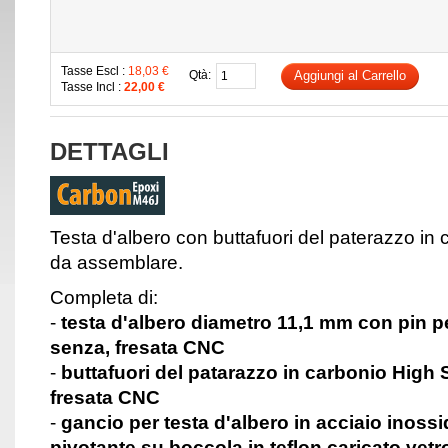
Tasse Escl :
18,03 €
Qtà:
Aggiungi al Carrello
Tasse Incl :
22,00 €
DETTAGLI
Testa d'albero con buttafuori del paterazzo in
da assemblare.
Completa di:
-
testa d'albero diametro 11,1 mm con pin 
senza, fresata CNC
-
buttafuori del patarazzo in carbonio High
fresata CNC
-
gancio per testa d'albero in acciaio inoss
pivotante su boccola in teflon caricato vetr