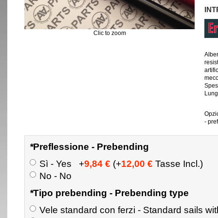
IN
Clic to zoom
Alber
resis
artif
mecca
Spes
Lung
Opzi
- pre
*
Preflessione - Prebending
Sì - Yes
+
9,84 €
(+
12,00 €
Tasse Incl.)
No - No
*
Tipo prebending - Prebending type
Vele standard con ferzi - Standard sails w