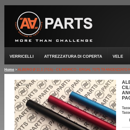
VERRICELLI
ATTREZZATURA DI COPERTA
VELE
Home
>
ALBERO Ø 11,1 (7/16) - CILINDRICO - ERGAL 7075 T9 ANODIZZATO
ALB
Zoom
CIL
AN
PAC
Tasse
Tasse