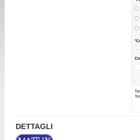
*
Co
Co
Tas
Tas
DETTAGLI