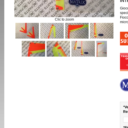
IN
Gioco
speci
Fiocc
Clic to zoom
micr
*
Ve
Re
*
Fi