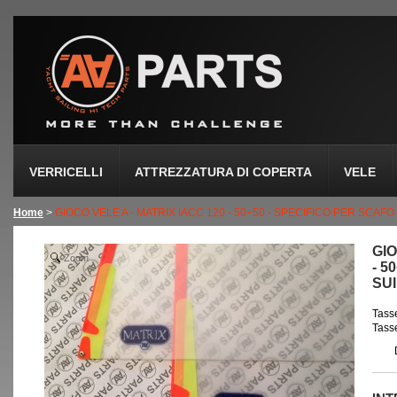
VERRICELLI
ATTREZZATURA DI COPERTA
VELE
Home
>
GIOCO VELE A - MATRIX IACC 120 - 50+50 - SPECIFICO PER SCAFO S
GIO
Zoom
- 5
SUI
Tasse
Tasse