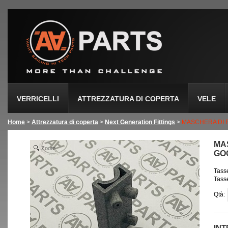
VERRICELLI
ATTREZZATURA DI COPERTA
VELE
Home
>
Attrezzatura di coperta
>
Next Generation Fittings
>
MASCHERA DI
MA
Zoom
GO
Tasse
Tasse
Qtà:
IN