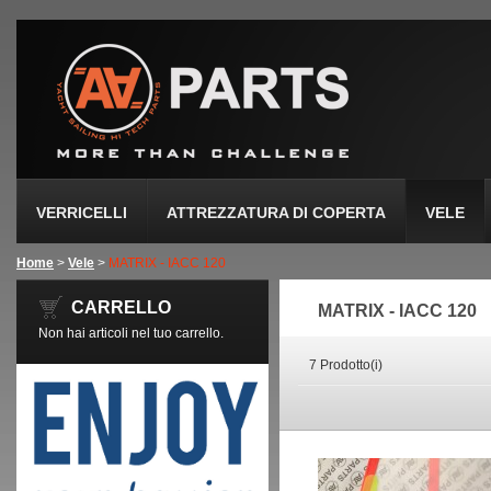
VERRICELLI
ATTREZZATURA DI COPERTA
VELE
Home
>
Vele
>
MATRIX - IACC 120
CARRELLO
MATRIX - IACC 120
Non hai articoli nel tuo carrello.
7 Prodotto(i)