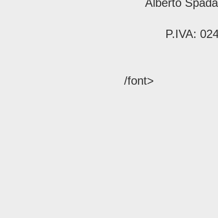
Alberto Spada 
P.IVA: 02
/font>