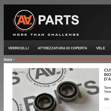
VERRICELLI
ATTREZZATURA DI COPERTA
VELE
Home
>
CUSCINETTO A SFERE IN ACCIAIO INOSSIDABILE PER PIEDE D'A
CUS
Zoom
IN
D'
Tasse
Tasse
Qtà: