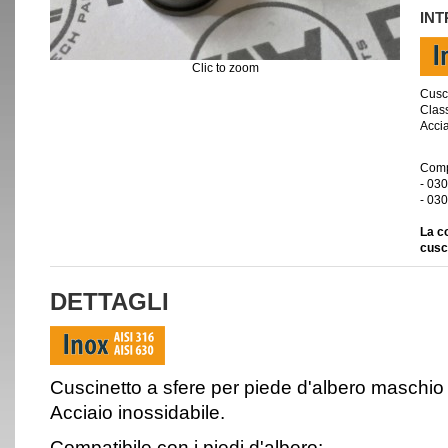
IN
Clic to zoom
Cusci
Clas
Accia
Compa
- 03
- 03
La c
cusci
DETTAGLI
Cuscinetto a sfere per piede d'albero maschio
Acciaio inossidabile.
Compatibile con i piedi d'albero: