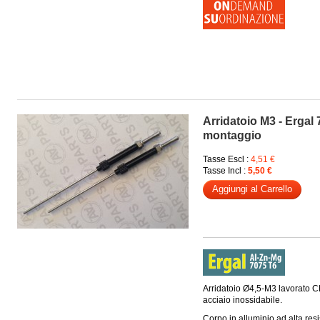
Arridatoio M3 - Ergal 7
montaggio
Tasse Escl :
4,51 €
Tasse Incl :
5,50 €
Aggiungi al Carrello
Arridatoio Ø4,5-M3 lavorato 
acciaio inossidabile.
Corpo in alluminio ad alta resi