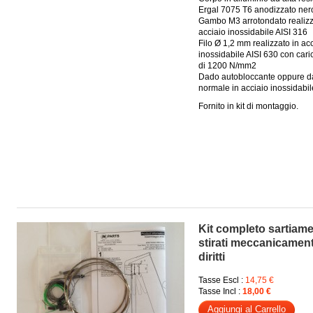
Ergal 7075 T6 anodizzato ner
Gambo M3 arrotondato realizz
acciaio inossidabile AISI 316
Filo Ø 1,2 mm realizzato in ac
inossidabile AISI 630 con caric
di 1200 N/mm
2
Dado autobloccante oppure 
normale in acciaio inossidabil
Fornito in kit di montaggio.
Kit completo sartiame
stirati meccanicamen
diritti
Tasse Escl :
14,75 €
Tasse Incl :
18,00 €
Aggiungi al Carrello