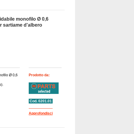
idabile monofilo Ø 0,6
r sartiame d'albero
ofilo Ø 0,6
Prodotto da:
b).
Cod. 0201.01
Approfondisci