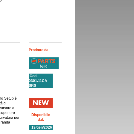
Prodotto da:
Cod.
0301.11CA-
SRS
ng Setup è
tà di
cursore a
 superiore
Disponibile
urvatura per
dal:
a randa
19/gen/2026