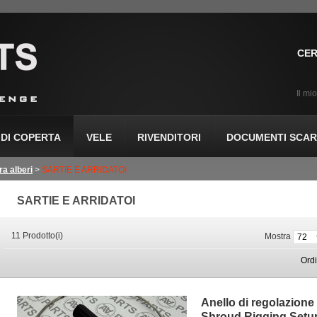
CER
Il mi
DI COPERTA
VELE
RIVENDITORI
DOCUMENTI SCARI
ra alberi
>
SARTIE E ARRIDATOI
SARTIE E ARRIDATOI
11 Prodotto(i)
Mostra
Ord
Anello di regolazione
Shroud Rigging Setu