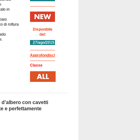
o
ato in
ciaio
o di rottura
Disponibile
dado
dal:
e.
27/ago/2015
Approfondisci
Classe
 d'albero con cavetti
te e perfettamente