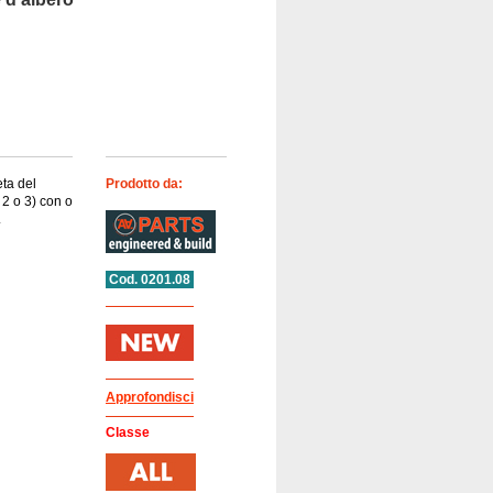
eta del
Prodotto da:
 2 o 3) con o
.
Cod. 0201.08
Approfondisci
Classe