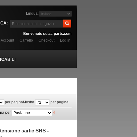
Lingua:
CA:
Benvenuto su aa-parts.com
o Account
Carrello
Checkout
Log In
CABILI
per pagina
Mostra
per pagina
ina per
 tensione sartie SRS -
p