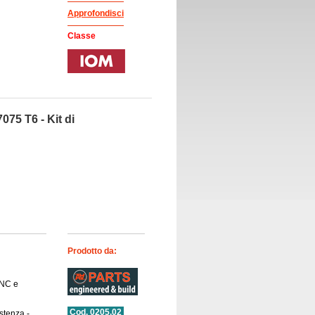
Approfondisci
Classe
075 T6 - Kit di
Prodotto da:
CNC e
Cod. 0205.02
stenza -