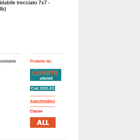
dabile trecciato 7x7 -
lb)
nossidabile
Prodotto da:
)
Cod. 0201.03
Approfondisci
Classe