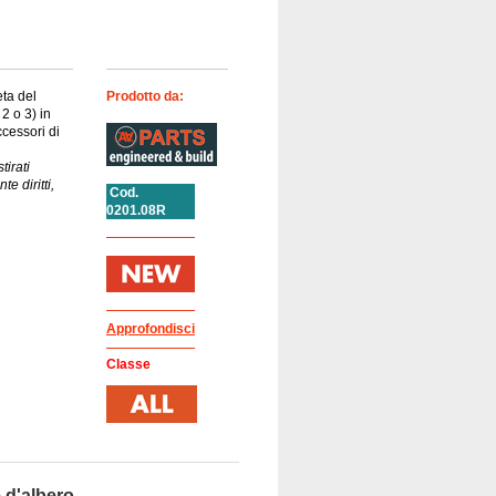
eta del
Prodotto da:
2 o 3) in
cessori di
tirati
 diritti,
Cod.
0201.08R
Approfondisci
Classe
 d'albero