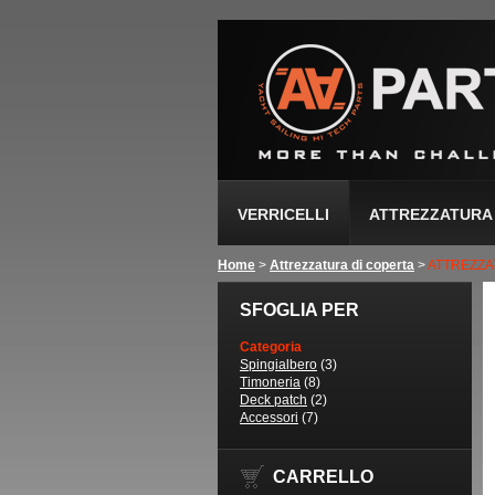
VERRICELLI
ATTREZZATURA 
Home
>
Attrezzatura di coperta
>
ATTREZZA
SFOGLIA PER
Categoria
Spingialbero
(3)
Timoneria
(8)
Deck patch
(2)
Accessori
(7)
CARRELLO