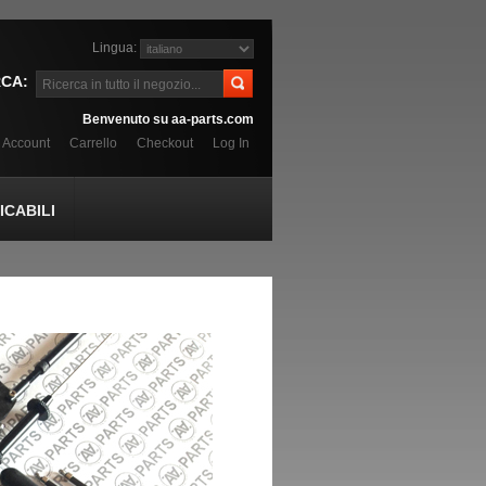
Lingua:
CA:
Benvenuto su aa-parts.com
o Account
Carrello
Checkout
Log In
CABILI