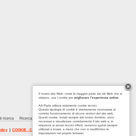
Il nostro sito Web, come la maggior parte dei siti Web che si
visitano, usa i cookie per
migliorare l’esperienza online.
AA-Parts utilizza solamente cookie tecnici.
Questa tipologia di cookie è strettamente necessaria al
corretto funzionamento di alcune sezioni del sito web.
Questi cookie, inviati sempre dal nostro dominio, sono
i ricerca
Ricerca avanzata
Contattaci
necessari a visualizzare correttamente il sito web e, in
relazione ai servizi tecnici offerti, verranno quindi sempre
utilizzati e inviati, a meno che non si modifichino le
olicy
|
COOKIE - Cookie policy
|
RECYCLE
impostazioni nel proprio browser.