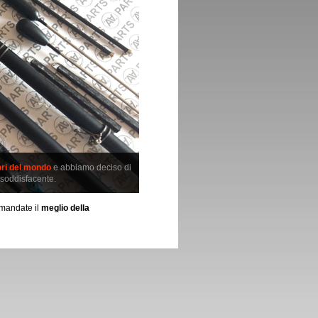
ori del mondo
e abbiamo deciso di
 soddisfacente.
comandate il
meglio della