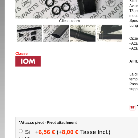
Kit c
Avion
T3, s
mecc
Spes
Clic to zoom
Lung
Opzio
- Att
- Att
Classe
ATT
La di
tempi
Poss
supp
P
*
Attacco pivot - Pivot attachment
Sì
+
6,56 €
(+
8,00 €
Tasse Incl.)