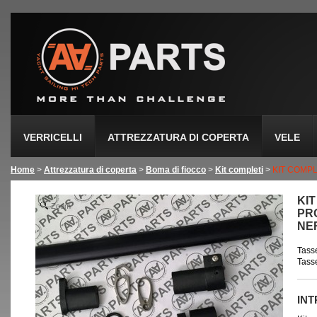
VERRICELLI
ATTREZZATURA DI COPERTA
VELE
Home
>
Attrezzatura di coperta
>
Boma di fiocco
>
Kit completi
>
KIT COMPL
KIT
Zoom
PRO
NE
Tasse
Tasse
IN