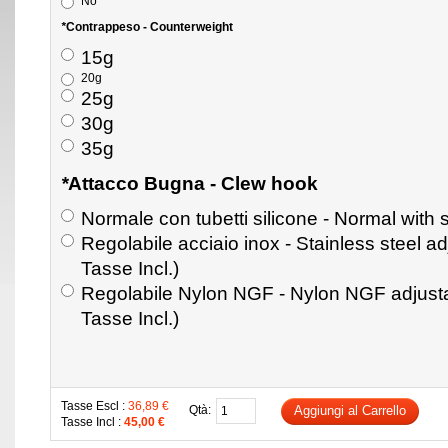
No
*
Contrappeso - Counterweight
15g
20g
25g
30g
35g
*
Attacco Bugna - Clew hook
Normale con tubetti silicone - Normal with 
Regolabile acciaio inox - Stainless steel a
Tasse Incl.)
Regolabile Nylon NGF - Nylon NGF adjust
Tasse Incl.)
Tasse Escl :
36,89 €
Qtà:
Aggiungi al Carrello
Tasse Incl :
45,00 €