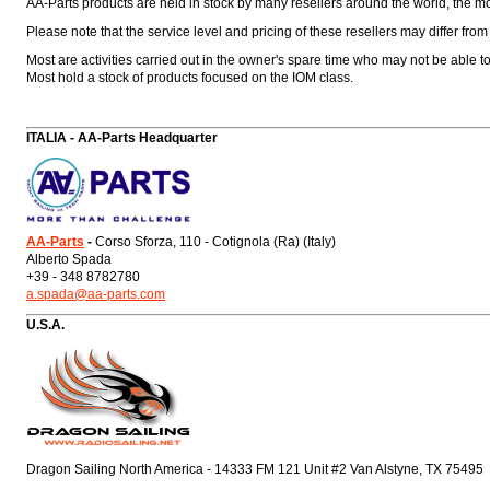
AA-Parts products are held in stock by many resellers around the world, the mos
Please note that the service level and pricing of these resellers may differ from
Most are activities carried out in the owner's spare time who may not be able t
Most hold a stock of products focused on the IOM class.
ITALIA - AA-Parts Headquarter
AA-Parts
-
Corso Sforza, 110 - Cotignola (Ra) (Italy)
Alberto Spada
+39 - 348 8782780
a.spada@aa-parts.com
U.S.A.
Dragon Sailing North America - 14333 FM 121 Unit #2 Van Alstyne, TX 75495