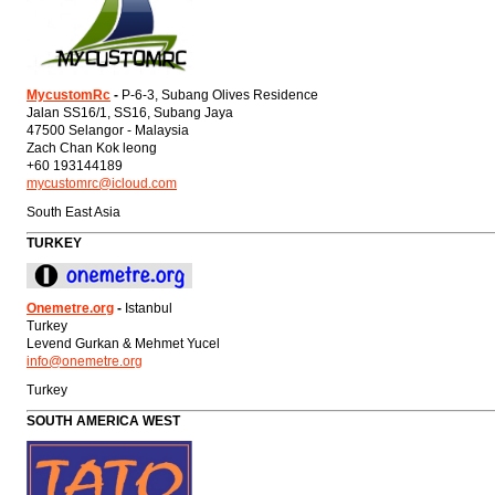
MycustomRc
-
P-6-3, Subang Olives Residence
Jalan SS16/1, SS16, Subang Jaya
47500 Selangor - Malaysia
Zach Chan Kok leong
+60 193144189
mycustomrc@icloud.com
South East Asia
TURKEY
Onemetre.org
-
Istanbul
Turkey
Levend Gurkan & Mehmet Yucel
info@onemetre.org
Turkey
SOUTH AMERICA WEST