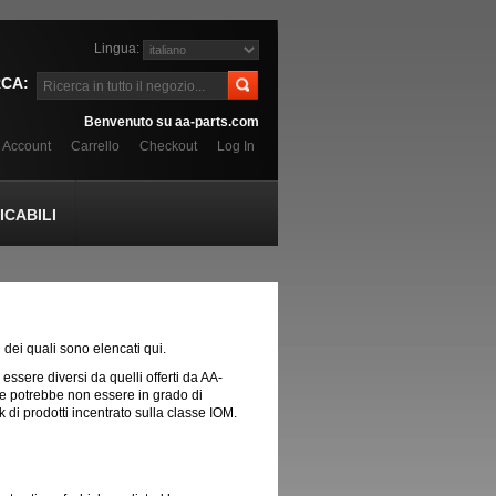
Lingua:
CA:
Benvenuto su aa-parts.com
o Account
Carrello
Checkout
Log In
CABILI
i dei quali sono elencati qui.
o essere diversi da quelli offerti da AA-
che potrebbe non essere in grado di
di prodotti incentrato sulla classe IOM.