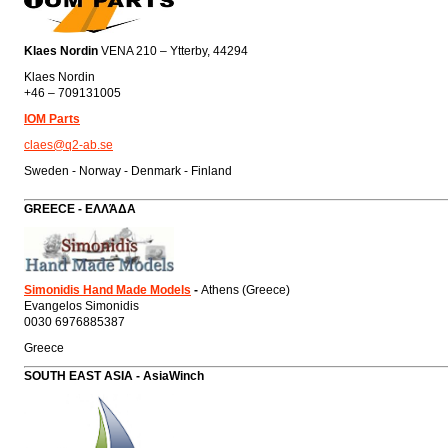
Klaes Nordin
VENA 210 – Ytterby, 44294
Klaes Nordin
+46 – 709131005
IOM Parts
claes@q2-ab.se
Sweden - Norway - Denmark - Finland
GREECE - ΕΛΛΆΔΑ
Simonidis Hand Made Models
-
Athens (Greece)
Evangelos Simonidis
0030 6976885387
Greece
SOUTH EAST ASIA - AsiaWinch