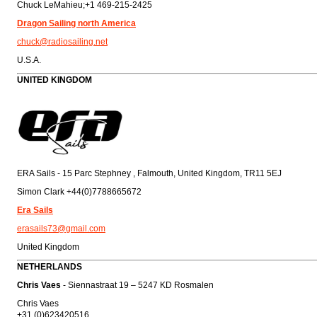
Chuck LeMahieu;
+1 469-215-2425
Dragon Sailing north America
chuck@radiosailing.net
U.S.A.
UNITED KINGDOM
ERA Sails - 15 Parc Stephney , Falmouth, United Kingdom, TR11 5EJ
Simon Clark
+44(0)7788665672
Era Sails
erasails73@gmail.com
United Kingdom
NETHERLANDS
Chris Vaes
- Siennastraat 19 – 5247 KD Rosmalen
Chris Vaes
+31 (0)623420516