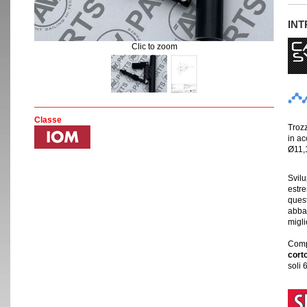
IN
Clic to zoom
Classe
Trozz
in ac
Ø11,
Svilu
estr
quest
abbas
migli
Comp
cort
soli 