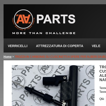
VERRICELLI
ATTREZZATURA DI COPERTA
VELE
Home
>
TROZZA IN CARBONIO SU CUSCINETTI A SFERE PER ALBERI DA Ø11
TR
Zoom
CU
ALB
NA
Tasse
Tasse
Qtà: