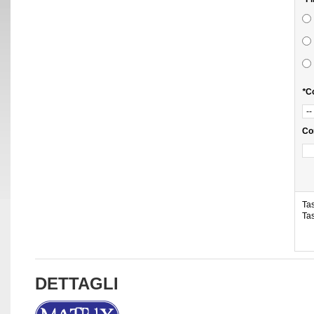
*
Co
Co
Tas
Tas
DETTAGLI