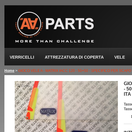
VERRICELLI
ATTREZZATURA DI COPERTA
VELE
Home
>
GIOCO VELE A - MATRIX IACC 120 - 50+50 - SPECIFICO PER SCAFO 
GIO
Zoom
- 5
ITA
Tasse
Tasse