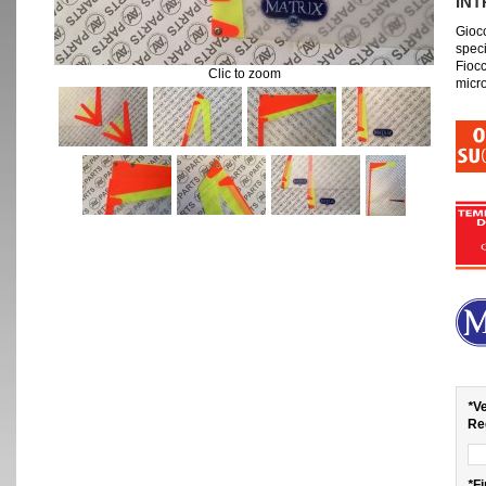
IN
Gioco
spec
Fiocc
Clic to zoom
micr
*
Ve
Re
*
Fi