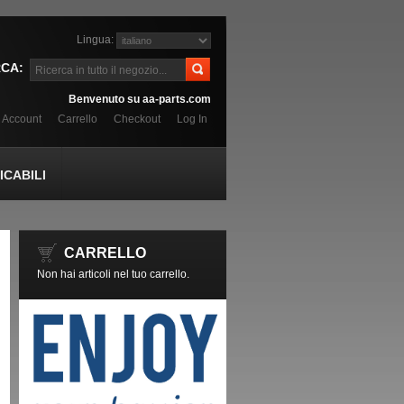
Lingua:
CA:
Benvenuto su aa-parts.com
o Account
Carrello
Checkout
Log In
CABILI
CARRELLO
Non hai articoli nel tuo carrello.