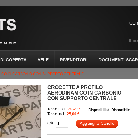
CER
Il mi
DI COPERTA
VELE
RIVENDITORI
DOCUMENTI SCARI
MICO IN CARBONIO CON SUPPORTO CENTRALE
CROCETTE A PROFILO
AERODINAMICO IN CARBONIO
CON SUPPORTO CENTRALE
Tasse Escl :
20,49 €
Disponibilità:
Disponibile
Tasse Incl :
25,00 €
Qtà:
Aggiungi al Carrello