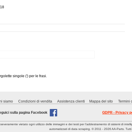
018
olette singole (') per le frasi.
hi siamo
Condizioni di vendita
Assistenza clienti
Mappa del sito
Termini d
eguici sulla pagina Facebook
GDPR - Privacy p
severamente vietato ogni utilizzo delle immagini e dei testi per l’addestramento di sistemi di intelli
automatizzati di data scraping.
© 2011 - 2026 AA-Parts. Tutti i d