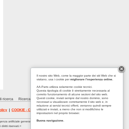
Il nostro sito Web, come la maggior parte dei siti Web che si
visitano, usa i cookie per
migliorare l’esperienza online.
AA-Parts utilizza solamente cookie tecnici.
Questa tipologia di cookie è strettamente necessaria al
corretto funzionamento di alcune sezioni del sito web.
Questi cookie, inviati sempre dal nostro dominio, sono
i ricerca
Ricerca avanzata
Contattaci
necessari a visualizzare correttamente il sito web e, in
relazione ai servizi tecnici offerti, verranno quindi sempre
utilizzati e inviati, a meno che non si modifichino le
olicy
|
COOKIE - Cookie policy
|
RECYCLE
impostazioni nel proprio browser.
Buona navigazione.
genza artificiale generativa così come l’utilizzo di mezzi
iritti riservati.<