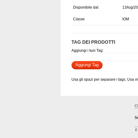
Disponibile dal:
13/lug/2
Classe
IOM
TAG DEI PRODOTTI
Aggiungi i tuoi Tag:
Aggiungi Tag
Usa gli spazi per separare i tags. Usa virg
C
S
È 