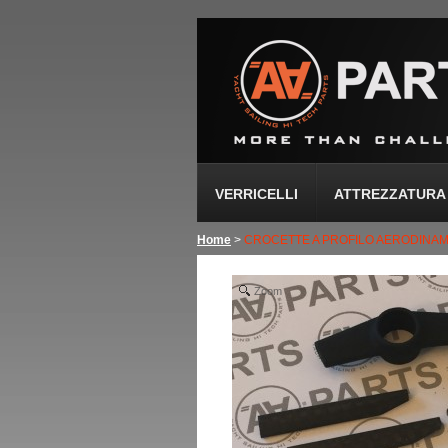
VERRICELLI
ATTREZZATURA 
Home
>
CROCETTE A PROFILO AERODINA
Zoom