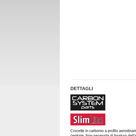
DETTAGLI
Crocette in carbonio a profilo aerodinam
centrale. Non necessita di foratura dell'