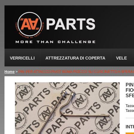
VERRICELLI
ATTREZZATURA DI COPERTA
VELE
Home
>
PIN PER ATTACCO PIVOT BOMA FIOCCO SU CUSCINETTO A SFERA 
PI
Zoom
FI
SF
Tasse
Tasse
IN