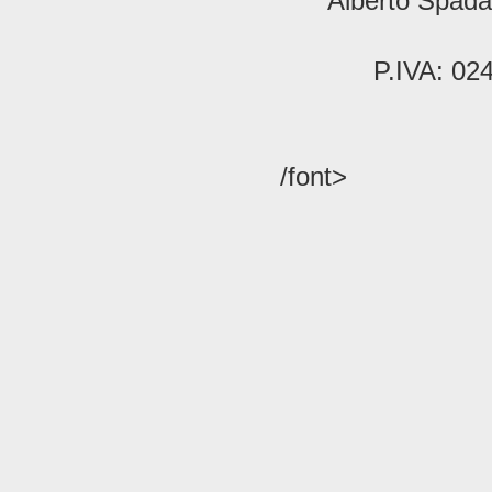
Alberto Spada 
P.IVA: 02
/font>