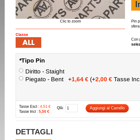
Clic to zoom
Pin p
sfera
Classe
Con p
sele
*
Tipo Pin
Diritto - Staight
Piegato - Bent
+
1,64 €
(+
2,00 €
Tasse Incl
Tasse Escl :
4,51 €
Qtà:
Aggiungi al Carrello
Tasse Incl :
5,50 €
DETTAGLI