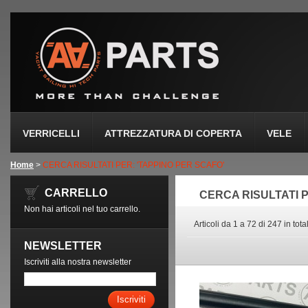
VERRICELLI
ATTREZZATURA DI COPERTA
VELE
Home
>
CERCA RISULTATI PER: 'TAPPINO PER SCAFO'
CARRELLO
CERCA RISULTATI 
Non hai articoli nel tuo carrello.
Articoli da 1 a 72 di 247 in tota
NEWSLETTER
Iscriviti alla nostra newsletter
Iscriviti