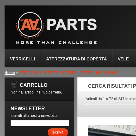
VERRICELLI
ATTREZZATURA DI COPERTA
VELE
Home
>
CERCA RISULTATI PER: 'OCCHIELLO PER CUNNINGHAM'
CARRELLO
CERCA RISULTATI 
Non hai articoli nel tuo carrello.
Articoli da 1 a 72 di 247 in tota
NEWSLETTER
Iscriviti alla nostra newsletter
Iscriviti