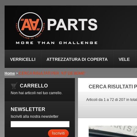
VERRICELLI
ATTREZZATURA DI COPERTA
VELE
Home
>
CERCA RISULTATI PER: 'KIT DE BOME'
CARRELLO
CERCA RISULTATI P
Non hai articoli nel tuo carrello.
Articoli da 1 a 72 di 207 in tota
NEWSLETTER
Iscriviti alla nostra newsletter
Iscriviti