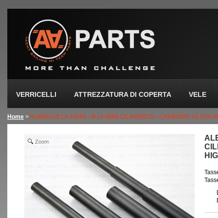
VERRICELLI
ATTREZZATURA DI COPERTA
VELE
Home
>
ALBERO Ø 14-10MM - Ø 14-8MM CILINDRICO - CARBONIO ULTRA 
ALB
Zoom
CI
HI
Tasse
Tasse