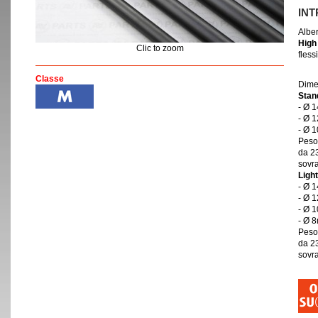
IN
Albe
High
Clic to zoom
fless
Classe
Dime
Stan
- Ø 
- Ø 
- Ø 
Peso 
da 2
sovr
Light
- Ø 
- Ø 
- Ø 
- Ø 
Peso 
da 2
sovr