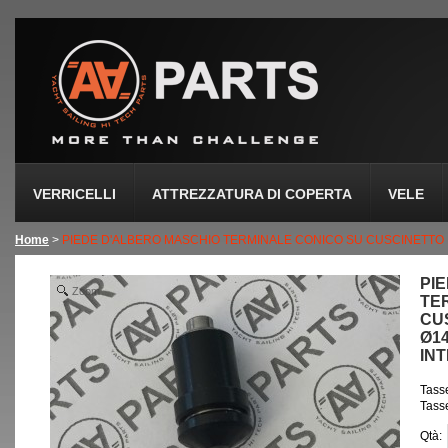
VERRICELLI
ATTREZZATURA DI COPERTA
VELE
Home
>
PIEDE D'ALBERO MASCHIO TERMINALE CONICO SU CUSCINETTO P
PI
Zoom
TE
CUS
Ø1
IN
Tasse
Tasse
Qtà: