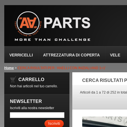
VERRICELLI
ATTREZZATURA DI COPERTA
VELE
Home
>
CERCA RISULTATI PER: 'ANELLI CON INIZIALI AND 1=1'
CARRELLO
CERCA RISULTATI PE
Non hai articoli nel tuo carrello.
Articoli da 1 a 72 di 252 in tota
NEWSLETTER
Iscriviti alla nostra newsletter
Iscriviti