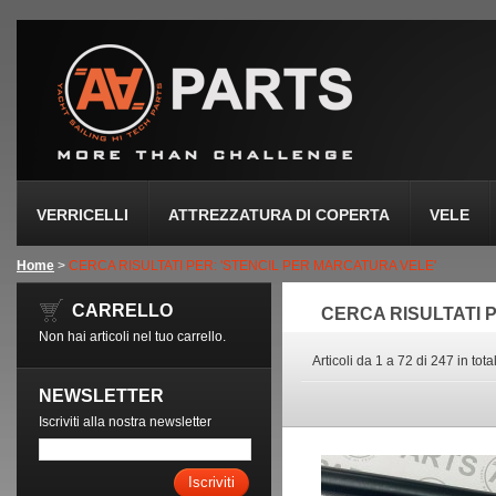
VERRICELLI
ATTREZZATURA DI COPERTA
VELE
Home
>
CERCA RISULTATI PER: 'STENCIL PER MARCATURA VELE'
CARRELLO
CERCA RISULTATI 
Non hai articoli nel tuo carrello.
Articoli da 1 a 72 di 247 in tota
NEWSLETTER
Iscriviti alla nostra newsletter
Iscriviti