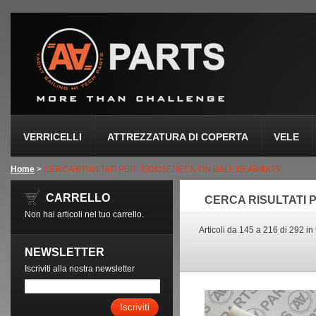
VERRICELLI
ATTREZZATURA DI COPERTA
VELE
Home
>
CERCA RISULTATI PER: 'GOOSENECK ON BALL BEARINGS'
CARRELLO
CERCA RISULTATI 
Non hai articoli nel tuo carrello.
Articoli da 145 a 216 di 292 in 
NEWSLETTER
Iscriviti alla nostra newsletter
Iscriviti