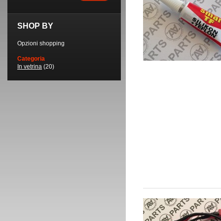
SHOP BY
Opzioni shopping
Categoria
In vetrina
(20)