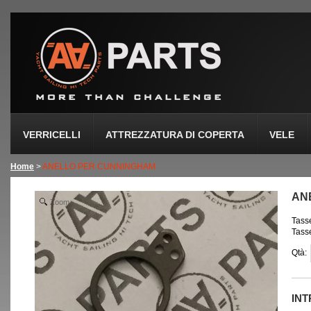
VERRICELLI
ATTREZZATURA DI COPERTA
VELE
Home
>
ANELLO PER CUNNINGHAM
AN
Zoom
Tasse
Tasse
Qtà:
IN