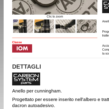
Clic to zoom
Anel
Proge
tratt
Classe
Accia
Comp
la sc
DETTAGLI
Anello per cunningham.
Progettato per essere inserito nell'albero e tra
dacron autoadesivo.