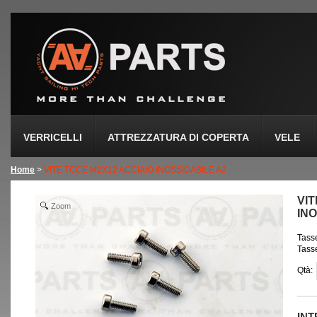
VERRICELLI
ATTREZZATURA DI COPERTA
VELE
Home
>
VITE TCCE M2X12 ACCIAIO INOSSIDABILE A2
VIT
Zoom
INO
Tasse
Tasse
Qtà:
IN