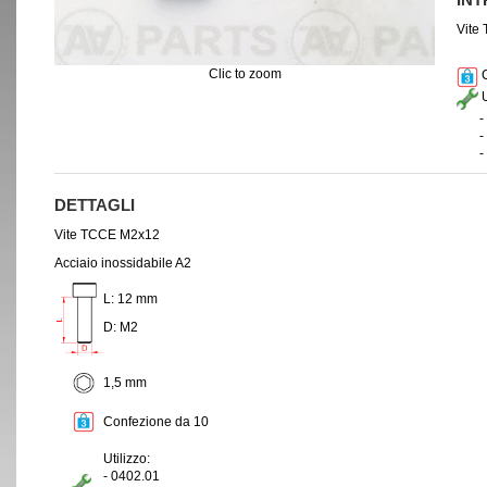
Vite
Clic to zoom
C
U
- 0
- 0
- 0
DETTAGLI
Vite TCCE M2x12
Acciaio inossidabile A2
L: 12 mm
D: M2
1,5 mm
Confezione da 10
Utilizzo:
- 0402.01