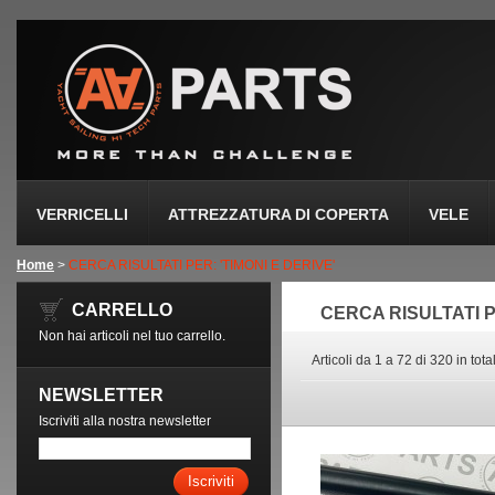
VERRICELLI
ATTREZZATURA DI COPERTA
VELE
Home
>
CERCA RISULTATI PER: 'TIMONI E DERIVE'
CARRELLO
CERCA RISULTATI P
Non hai articoli nel tuo carrello.
Articoli da 1 a 72 di 320 in tota
NEWSLETTER
Iscriviti alla nostra newsletter
Iscriviti