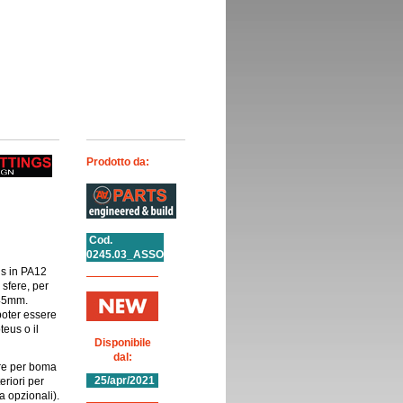
Prodotto da:
Cod.
0245.03_ASSO
gs in PA12
 sfere, per
 45mm.
poter essere
teus o il
Disponibile
dal:
ore per boma
25/apr/2021
riori per
 opzionali).