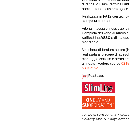
di randa Ø11mm (terminali ante
boma di randa custom e goccia
Realizzata in PA12 con tecnol
stampa MJF Laser.
Viteria in acciaio inossidabile 
Completa del vang di nuova 
selflocking ASSO
e di accesso
montaggio.
Maschera di foratura albero (i
realizzata allo scopo di agevol
montaggio corretto e perfetta
allineato - vedere codice
024
NARROW
.
Package.
Tempo di consegna: 5-7 giorni
Delivery time: 5-7 days order 