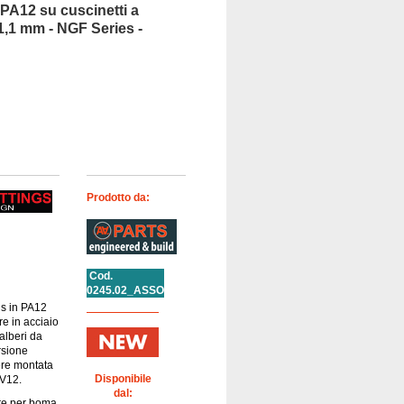
 PA12 su cuscinetti a
11,1 mm - NGF Series -
Prodotto da:
Cod.
0245.02_ASSO
gs in PA12
re in acciaio
alberi da
rsione
ere montata
Disponibile
 V12.
dal:
ore per boma