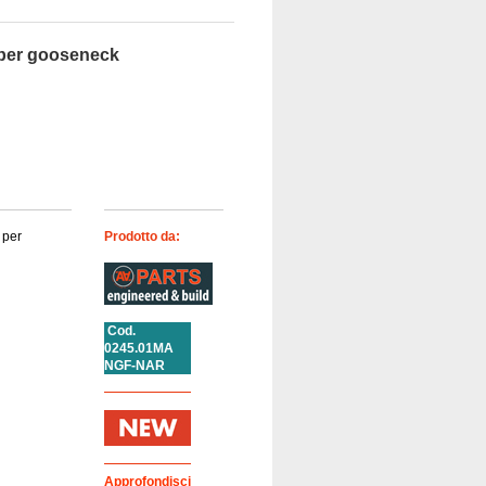
 per gooseneck
 per
Prodotto da:
Cod.
0245.01MA
NGF-NAR
Approfondisci