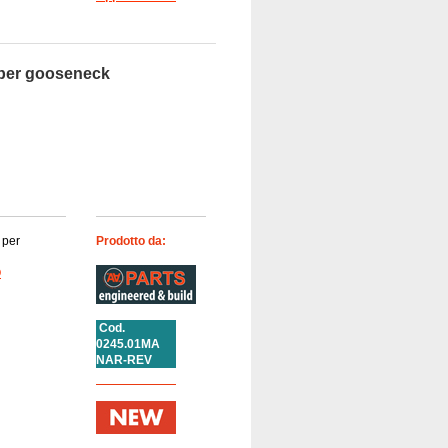
 per gooseneck
 per
Prodotto da:
O
Cod.
0245.01MA
NAR-REV