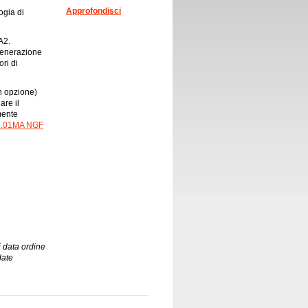
Approfondisci
ogia di
A2.
generazione
ri di
n opzione)
are il
mente
5.01MA NGF
 data ordine
date