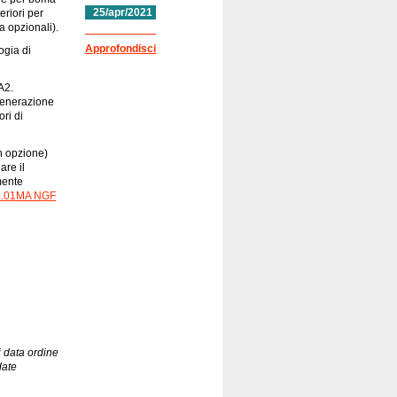
25/apr/2021
riori per
 opzionali).
Approfondisci
ogia di
A2.
generazione
ri di
n opzione)
are il
mente
5.01MA NGF
 data ordine
date