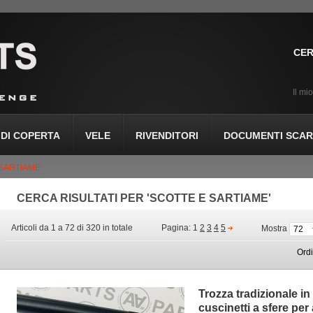
CER
Il mi
DI COPERTA
VELE
RIVENDITORI
DOCUMENTI SCARI
 SARTIAME'
CERCA RISULTATI PER 'SCOTTE E SARTIAME'
Articoli da 1 a 72 di 320 in totale
Pagina:
1
2
3
4
5
Mostra
Ord
Trozza tradizionale i
cuscinetti a sfere per