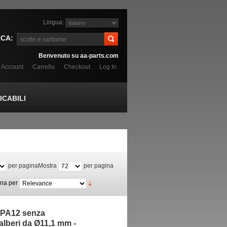
Lingua:
CA:
Benvenuto su aa-parts.com
o Account
Carrello
Checkout
Log In
CABILI
per pagina
Mostra
per pagina
ina per
n PA12 senza
 alberi da Ø11,1 mm -