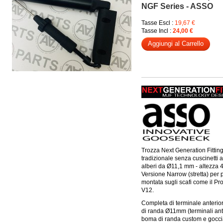
NGF Series - ASSO
Tasse Escl :
19,67 €
Tasse Incl :
24,00 €
Aggiungi al Carrello
Trozza Next Generation Fittin
tradizionale senza cuscinetti a
alberi da Ø11,1 mm - altezza
Versione Narrow (stretta) per 
montata sugli scafi come il Pro
V12.
Completa di terminale anteri
di randa Ø11mm (terminali ante
boma di randa custom e goccia