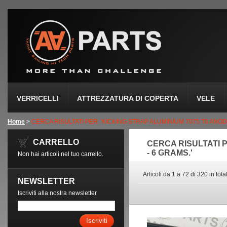
VERRICELLI
ATTREZZATURA DI COPERTA
VELE
Home
>
CERCA RISULTATI PER: 'KICKING STRAP ALUMINIUM 7075 T6 ANOD
CARRELLO
CERCA RISULTATI 
- 6 GRAMS.'
Non hai articoli nel tuo carrello.
Articoli da 1 a 72 di 320 in tota
NEWSLETTER
Iscriviti alla nostra newsletter
Iscriviti