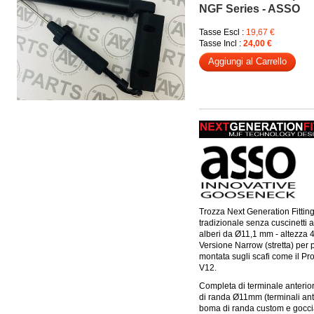
NGF Series - ASSO
Tasse Escl :
19,67 €
Tasse Incl :
24,00 €
Aggiungi al Carrello
Trozza Next Generation Fittin
tradizionale senza cuscinetti a
alberi da Ø11,1 mm - altezza
Versione Narrow (stretta) per 
montata sugli scafi come il Pro
V12.
Completa di terminale anteri
di randa Ø11mm (terminali ante
boma di randa custom e goccia