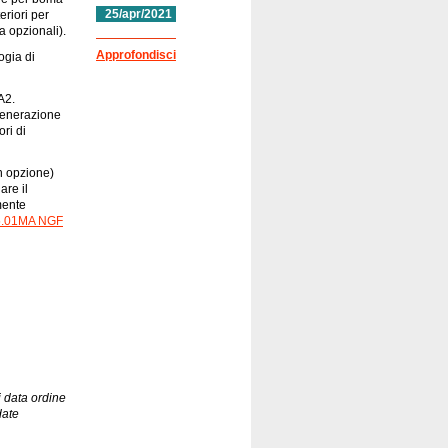
25/apr/2021
riori per
 opzionali).
Approfondisci
ogia di
A2.
generazione
ri di
n opzione)
are il
mente
5.01MA NGF
 data ordine
date