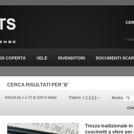
CER
Il mi
DI COPERTA
VELE
RIVENDITORI
DOCUMENTI SCARI
CERCA RISULTATI PER 'B'
Articoli da 1 a 72 di 320 in totale
Pagina:
1
2
3
4
5
Mostra
Ord
Trozza tradizionale i
cuscinetti a sfere per