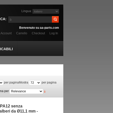
Lingua:
CA:
Benvenuto su aa-parts.com
o Account
Carrello
Checkout
Log In
CABILI
per pagina
Mostra
per pagina
ina per
n PA12 senza
 alberi da Ø11,1 mm -