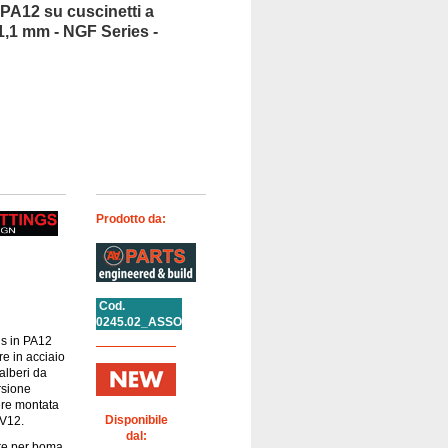
 PA12 su cuscinetti a
11,1 mm - NGF Series -
Prodotto da:
Cod.
0245.02_ASSO
gs in PA12
re in acciaio
alberi da
rsione
ere montata
Disponibile
 V12.
dal:
ore per boma