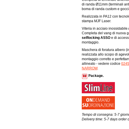
di randa Ø11mm (terminali ante
boma di randa custom e goccia
Realizzata in PA12 con tecnol
stampa MJF Laser.
Viteria in acciaio inossidabile 
Completa del vang di nuova 
selflocking ASSO
e di accesso
montaggio.
Maschera di foratura albero (i
realizzata allo scopo di agevol
montaggio corretto e perfetta
allineato - vedere codice
024
NARROW
.
Package.
Tempo di consegna: 5-7 giorni
Delivery time: 5-7 days order 