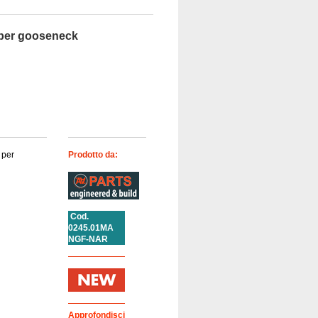
 per gooseneck
 per
Prodotto da:
Cod.
0245.01MA
NGF-NAR
Approfondisci