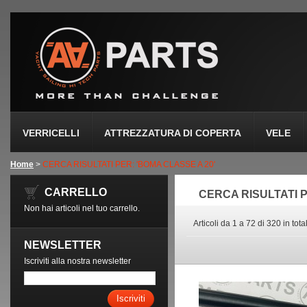
VERRICELLI
ATTREZZATURA DI COPERTA
VELE
Home
>
CERCA RISULTATI PER: 'BOMA CLASSE A 20'
CARRELLO
CERCA RISULTATI P
Non hai articoli nel tuo carrello.
Articoli da 1 a 72 di 320 in tota
NEWSLETTER
Iscriviti alla nostra newsletter
Iscriviti