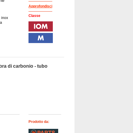
nte
Approfondisci
Classe
o inox
ca
ibra di carbonio - tubo
Prodotto da: