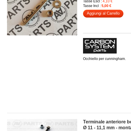
Tasse Escl :
4,10 €
Tasse Incl :
5,00 €
Aggiungi al Carrello
Occhiello per cunningham.
Terminale anteriore b
Ø 11 - 11,1 mm - mont