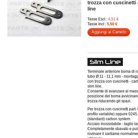
trozza con cuscinetti
line
Tasse Escl :
4,51 €
Tasse Incl :
5,50 €
Aggiungi al Carrello
Terminale anteriore boma di r
tubo Ø 11 - 11,1 mm - montagg
con trozza con cuscinetti - ca
slim line.
Consente di avanzare al mass
posizione del boma avvicinand
trozza riducendo gli spazi.
Per trozza con cuscinetti part.
profilo variabile) oppure 0245
(standard) carbon system.
Acciaio inossidabile - taglio la
Completamente sbavato e puli
rovinare il sartiame normalme