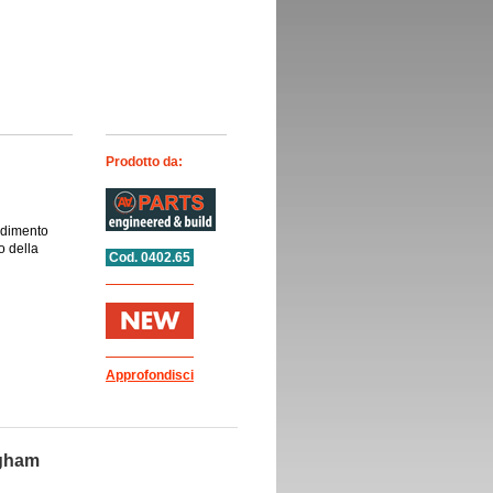
Prodotto da:
gidimento
o della
Cod. 0402.65
Approfondisci
ngham