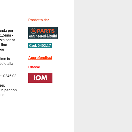
Prodotto da:
anda per
 1,5mm -
ozza senza
 line.
Cod. 0402.17
ore
Approfondisci
imo la
olo alla
Classe
rt. 0245.03
ser.
to per non
nte