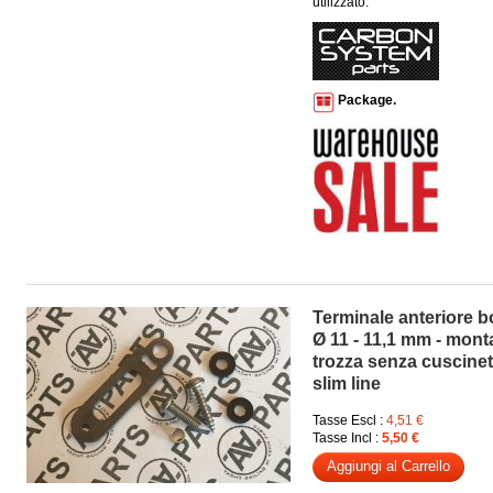
utilizzato.
Package.
Terminale anteriore b
Ø 11 - 11,1 mm - mont
trozza senza cuscinet
slim line
Tasse Escl :
4,51 €
Tasse Incl :
5,50 €
Aggiungi al Carrello