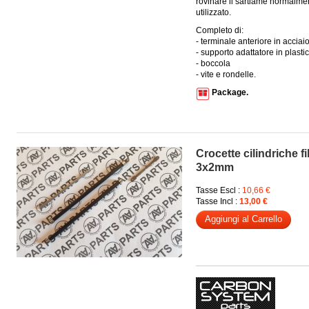
rovinare il sartiame normalme
utilizzato.
Completo di:
- terminale anteriore in acciai
- supporto adattatore in plasti
- boccola
- vite e rondelle.
Package.
Crocette cilindriche f
3x2mm
Tasse Escl :
10,66 €
Tasse Incl :
13,00 €
Aggiungi al Carrello