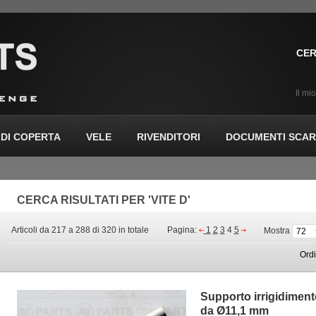
CER
Il mi
DI COPERTA
VELE
RIVENDITORI
DOCUMENTI SCARI
CERCA RISULTATI PER 'VITE D'
Articoli da 217 a 288 di 320 in totale
Pagina:
1
2
3
4
5
Mostra
Ord
Supporto irrigidimento
da Ø11,1 mm