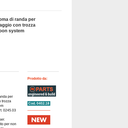
oma di randa per
aggio con trozza
rbon system
Prodotto da:
anda per
n trozza
Cod. 0402.18
tem
rt. 0245.03
ser.
to per non