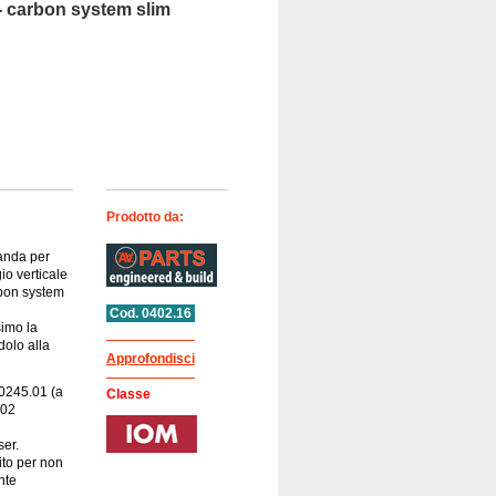
 - carbon system slim
Prodotto da:
anda per
io verticale
rbon system
Cod. 0402.16
imo la
olo alla
Approfondisci
 0245.01 (a
Classe
.02
ser.
to per non
nte