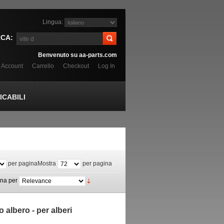
Lingua:
CA:
Benvenuto su aa-parts.com
o Account
Carrello
Checkout
Log In
CABILI
per pagina
Mostra
per pagina
ina per
 albero - per alberi