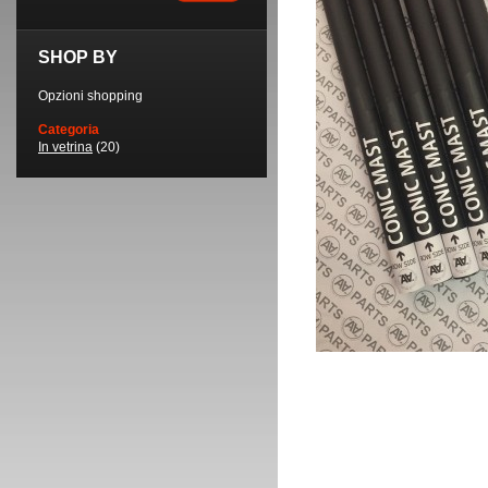
SHOP BY
Opzioni shopping
Categoria
In vetrina
(20)