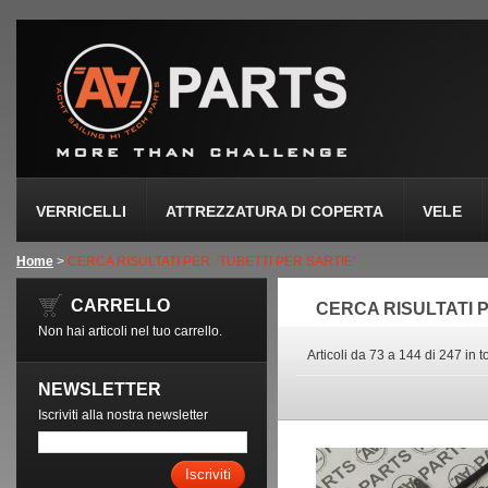
VERRICELLI
ATTREZZATURA DI COPERTA
VELE
Home
>
CERCA RISULTATI PER: 'TUBETTI PER SARTIE'
CARRELLO
CERCA RISULTATI P
Non hai articoli nel tuo carrello.
Articoli da 73 a 144 di 247 in t
NEWSLETTER
Iscriviti alla nostra newsletter
Iscriviti