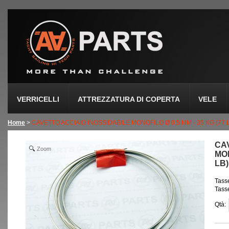
VERRICELLI
ATTREZZATURA DI COPERTA
VELE
Home
>
CAVETTO ACCIAIO INOSSIDABILE MONOFILO Ø 0,5 MM - 35 KG (77
CA
Zoom
MON
LB
Tasse
Tasse
Qtà: