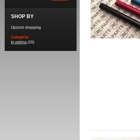
SHOP BY
Opzioni shopping
Categoria
In vetrina
(20)