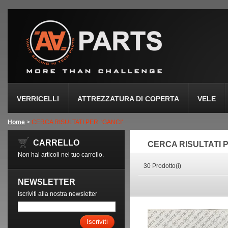
VERRICELLI
ATTREZZATURA DI COPERTA
VELE
Home
>
CERCA RISULTATI PER: 'GANCI'
CARRELLO
CERCA RISULTATI P
Non hai articoli nel tuo carrello.
30 Prodotto(i)
NEWSLETTER
Iscriviti alla nostra newsletter
Iscriviti