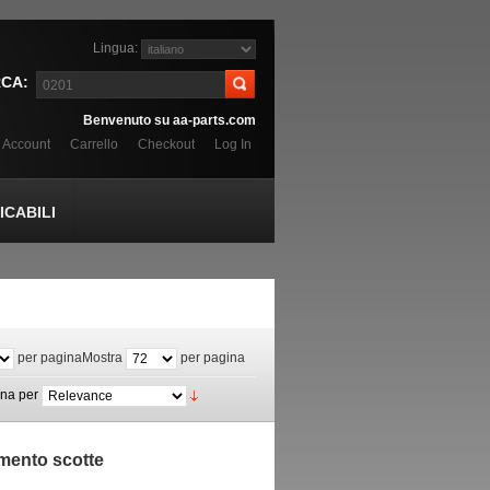
Lingua:
CA:
Benvenuto su aa-parts.com
o Account
Carrello
Checkout
Log In
CABILI
per pagina
Mostra
per pagina
ina per
amento scotte