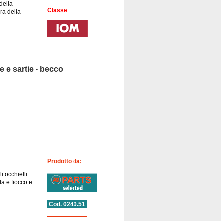
 della
Classe
ura della
e e sartie - becco
Prodotto da:
i occhielli
da e fiocco e
Cod. 0240.51