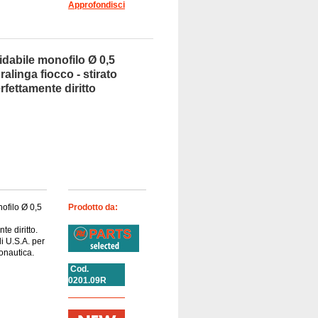
Approfondisci
idabile monofilo Ø 0,5
ralinga fiocco - stirato
fettamente diritto
ofilo Ø 0,5
Prodotto da:
e diritto.
i U.S.A. per
ronautica.
Cod.
0201.09R