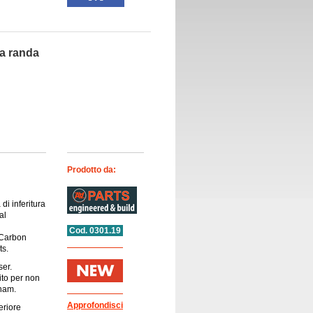
ra randa
Prodotto da:
 di inferitura
al
Cod. 0301.19
 Carbon
ts.
ser.
to per non
gham.
Approfondisci
feriore