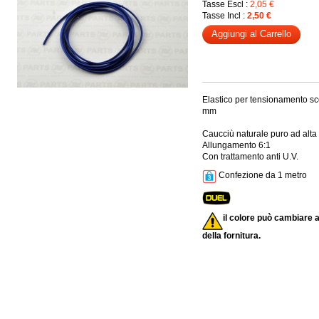
Tasse Escl :
2,05 €
Tasse Incl :
2,50 €
Aggiungi al Carrello
Elastico per tensionamento sco
mm
Caucciù naturale puro ad alta
Allungamento 6:1
Con trattamento anti U.V.
Confezione da 1 metro
il colore può cambiare
della fornitura.