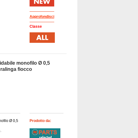
Approfondisci
Classe
idabile monofilo Ø 0,5
 ralinga fiocco
ofilo Ø 0,5
Prodotto da:
.