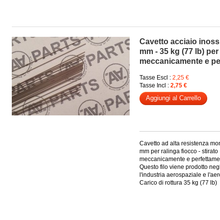
Cavetto acciaio inoss
mm - 35 kg (77 lb) per 
meccanicamente e per
Tasse Escl :
2,25 €
Tasse Incl :
2,75 €
Aggiungi al Carrello
Cavetto ad alta resistenza mon
mm per ralinga fiocco - stirato
meccanicamente e perfettament
Questo filo viene prodotto negl
l'industria aerospaziale e l'ae
Carico di rottura 35 kg (77 lb)