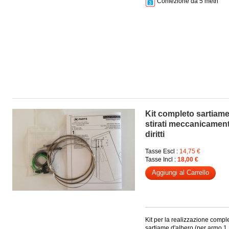
Confezione da 5 metri
Kit completo sartiame
stirati meccanicamen
diritti
Tasse Escl :
14,75 €
Tasse Incl :
18,00 €
Aggiungi al Carrello
Kit per la realizzazione compl
sartiame d'albero (per armo 1, 