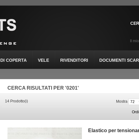
CER
Il mi
DI COPERTA
VELE
RIVENDITORI
DOCUMENTI SCARI
CERCA RISULTATI PER '0201'
14 Prodotto(i)
Mostra
Ord
Elastico per tension