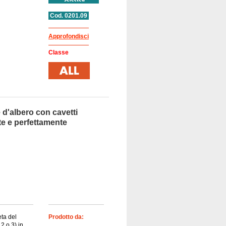
Cod. 0201.09
Approfondisci
Classe
 d'albero con cavetti
te e perfettamente
eta del
Prodotto da:
2 o 3) in