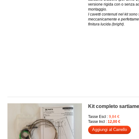
versione rigida con o senza ac
montaggio.
I cavetti contenuti nel kit sono s
meccanicamente e perfettamente
finitura lucida (bright).
Kit completo sartiame
Tasse Escl :
9,84 €
Tasse Incl :
12,00 €
Aggiungi al Carrello