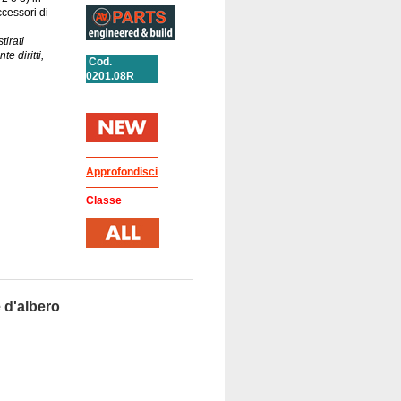
cessori di
tirati
 diritti,
Cod.
0201.08R
Approfondisci
Classe
 d'albero