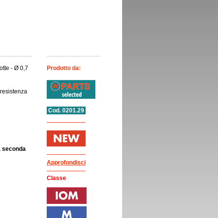
tte - Ø 0,7
Prodotto da:
 resistenza
Cod. 0201.29
 a seconda
Approfondisci
Classe