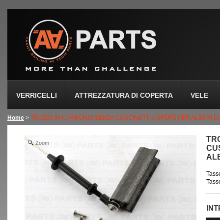
VERRICELLI
ATTREZZATURA DI COPERTA
VELE
Home
>
TROZZA IN CARBONIO SENZA CUSCINETTI A SFERE PER ALBERI D
TR
Zoom
CU
ALB
Tasse
Tasse
IN