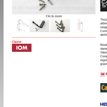
Clic to zoom
Trozz
alber
range
Conse
dell'
Classe
Real
stamp
Viter
Comp
regol
gramm