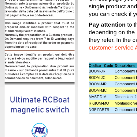
single product an
you can check if yo
Pay attention
to t
depending on the n
they refer. In the 
customer service 
Codice - Code
Descrizione 
BOOM-JR
Componenti bo
BOOM-JC
Componenti b
BOOM-MR
Componenti bo
BOOM-MC
Componenti b
MAST-DIM
Dimensioni fo
RIGIOM-MO
Montaggio vel
NGF PARTS
Componenti 