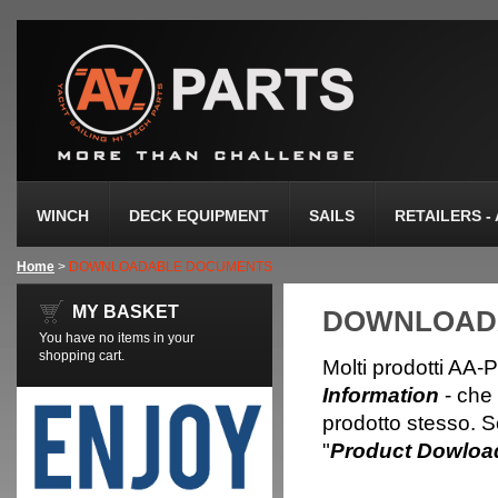
WINCH
DECK EQUIPMENT
SAILS
RETAILERS -
Home
>
DOWNLOADABLE DOCUMENTS
MY BASKET
DOWNLOAD
You have no items in your
shopping cart.
Molti prodotti AA-Pa
Information
- che 
prodotto stesso. So
"
Product Dowloa