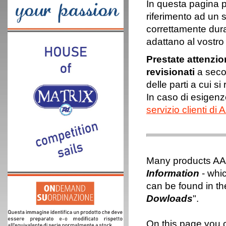
In questa pagina po
riferimento ad un 
correttamente dura
adattano al vostro
Prestate attenzi
revisionati
a secon
delle parti a cui si 
In caso di esigenze
servizio clienti di 
Many products AA-P
Information
- whic
can be found in th
Dowloads
".
On this page you c