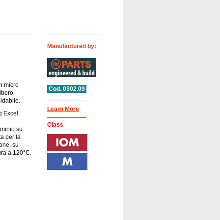
Manufactured by:
n micro
Cod. 0302.09
lbero
idabile.
Learn More
g Excel
Class
uminio su
ta per la
one, su
cura a 120°C.