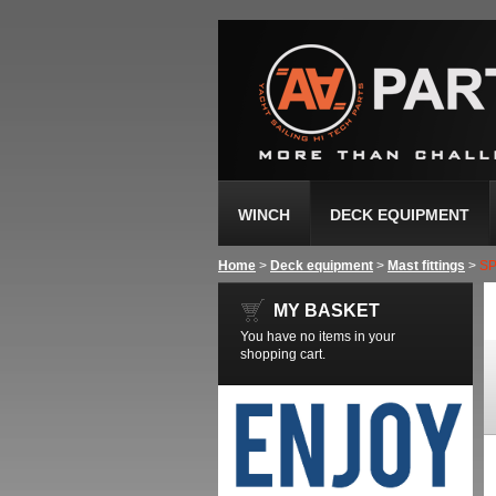
WINCH
DECK EQUIPMENT
Home
>
Deck equipment
>
Mast fittings
>
S
MY BASKET
You have no items in your
shopping cart.