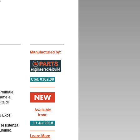
Manufactured by:
Cod. 0302.08
erminale
tiame e
ita di
Available
from:
g Excel
13 Jul 2018
 resistenza
luminio,
Learn More