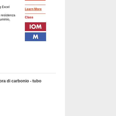
g Excel
Learn More
 resistenza
Class
luminio,
ibra di carbonio - tubo