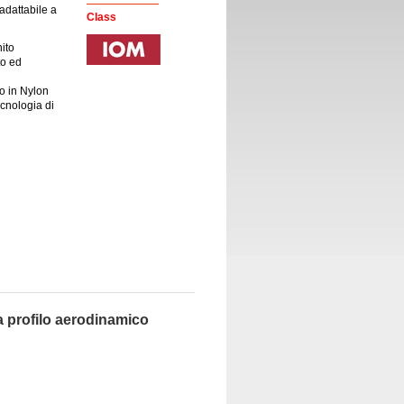
adattabile a
Class
nito
to ed
to in Nylon
cnologia di
a profilo aerodinamico