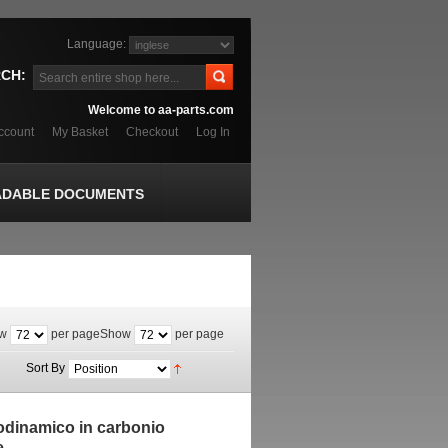
Language:
CH:
Welcome to aa-parts.com
ccount
My Basket
Checkout
Log In
DABLE DOCUMENTS
w
per page
Show
per page
Sort By
rodinamico in carbonio
e