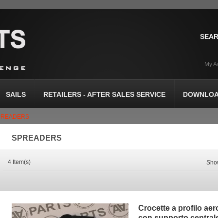
SEAR
My A
SAILS
RETAILERS - AFTER SALES SERVICE
DOWNLOA
PREADERS
SPREADERS
4 Item(s)
Sho
Crocette a profilo ae
con supporto central