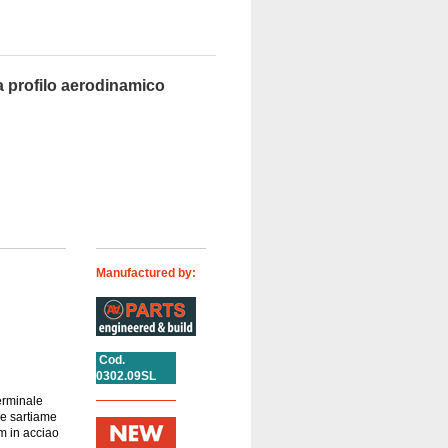
a profilo aerodinamico
Manufactured by:
Cod.
0302.09SL
erminale
le sartiame
m in acciao