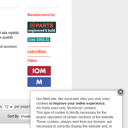
Manufactured by:
 alta rigidità
a qualità
Cod. 0302.11
 ed accesori
Learn More
Class
Our Web site, like most web sites you visit, uses
cookies
to improve your online experience.
w
per page
Show
per page
AA-Parts uses only "technical" cookies.
This type of cookie is strictly necessary for the
Sort By
proper operation of certain sections of the website.
These cookies, always sent from our domain, are
necessary to correctly display the website and, in