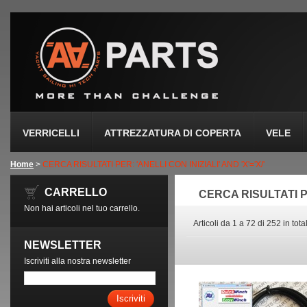
VERRICELLI
ATTREZZATURA DI COPERTA
VELE
Home
>
CERCA RISULTATI PER: 'ANELLI CON INIZIALI' AND 'X'='X/'
CARRELLO
CERCA RISULTATI PE
Non hai articoli nel tuo carrello.
Articoli da 1 a 72 di 252 in tota
NEWSLETTER
Iscriviti alla nostra newsletter
Iscriviti