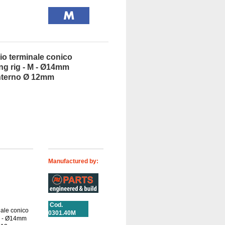
io terminale conico
ng rig - M - Ø14mm
interno Ø 12mm
Manufactured by:
Cod.
nale conico
0301.40M
 M - Ø14mm