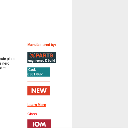
Manufactured by:
ale piatto.
e nero.
tire
Cod.
0301.06P
Learn More
Class