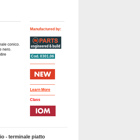
Manufactured by:
nale conico.
e nero.
tire
Cod. 0301.06
Learn More
Class
o - terminale piatto