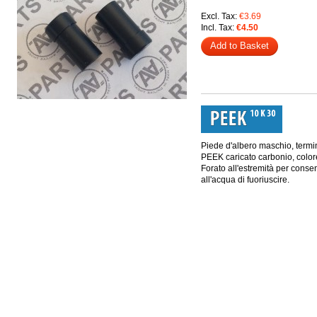
Excl. Tax:
€3.69
Incl. Tax:
€4.50
Add to Basket
Piede d'albero maschio, termin
PEEK caricato carbonio, color
Forato all'estremità per consen
all'acqua di fuoriuscire.