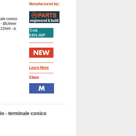
Manufactured by:
nale conico
 M - Ø14mm
 12mm - a
Cod.
0301.40P
Learn More
Class
o - terminale conico