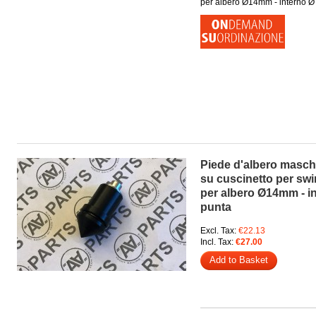
per albero Ø14mm - interno 
Piede d'albero masch
su cuscinetto per swi
per albero Ø14mm - i
punta
Excl. Tax:
€22.13
Incl. Tax:
€27.00
Add to Basket