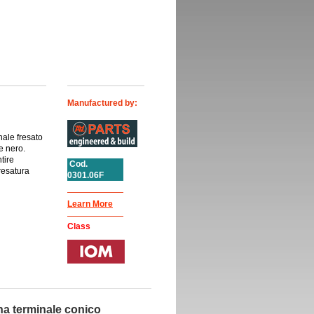
Manufactured by:
nale fresato
e nero.
tire
Cod.
fresatura
0301.06F
Learn More
Class
na terminale conico