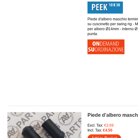
Piede d'albero maschio termi
su cuscinetto per swing rig -
per albero Ø14mm - interno Ø
punta.
Piede d'albero maschi
Excl. Tax:
€3.69
Incl. Tax:
€4.50