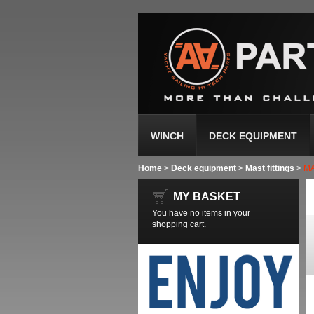
WINCH
DECK EQUIPMENT
Home
>
Deck equipment
>
Mast fittings
>
M
MY BASKET
You have no items in your
shopping cart.