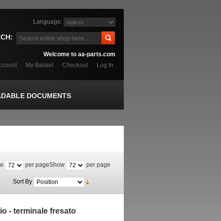
Language:
CH:
Welcome to aa-parts.com
ccount
My Basket
Checkout
Log In
DABLE DOCUMENTS
w
per page
Show
per page
Sort By
o - terminale fresato