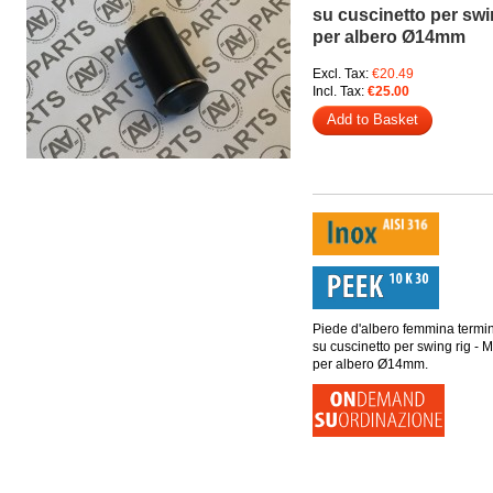
su cuscinetto per swi
per albero Ø14mm
Excl. Tax:
€20.49
Incl. Tax:
€25.00
Add to Basket
Piede d'albero femmina termi
su cuscinetto per swing rig -
per albero Ø14mm.