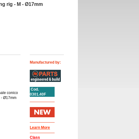
ng rig - M - Ø17mm
Manufactured by:
Cod.
nale conico
0301.40F
 M - Ø17mm
Learn More
Class