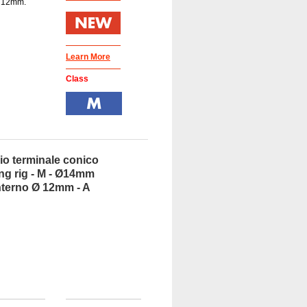
Ø 12mm.
Learn More
Class
io terminale conico
ng rig - M - Ø14mm
nterno Ø 12mm - A