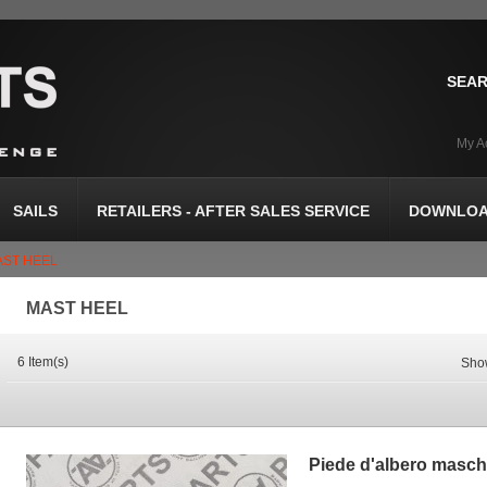
SEAR
My A
SAILS
RETAILERS - AFTER SALES SERVICE
DOWNLOA
AST HEEL
MAST HEEL
6 Item(s)
Sho
Piede d'albero maschi